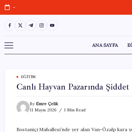
Skip
-
to
content
https://www.facebook.com/
https://twitter.com/
https://t.me/
https://www.instagram.com/
https://youtube.com/
ANA SAYFA
E
EĞITIM
Canlı Hayvan Pazarında Şiddet O
By
Emre Çelik
11 Mayıs 2026
1 Min Read
Bostaniçi Mahallesi’nde yer alan Van-Özalp kara y