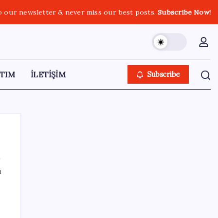
o our newsletter & never miss our best posts.
Subscribe Now!
TIM
İLETİŞİM
Subscribe
ı
SON YAZILAR
Ekran Paylaşımı’nda tehlikeli açık: Mac’e
uzaktan erişim mümkün olabiliyordu