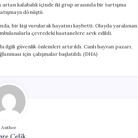
1
artan kalabalık içinde iki grup arasında bir tartışma
Ölü,
 çatışmaya dönüştü.
13
Yaralı
unda, bir kişi vurularak hayatını kaybetti. Olayda yaralanan
için
 ambulanslarla çevredeki hastanelere sevk edildi.
la ilgili güvenlik önlemleri artırıldı. Canlı hayvan pazarı,
ğlanması için çalışmalar başlatıldı. (DHA)
Author
re Çelik