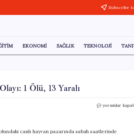
Subscribe t
ĞİTİM
EKONOMİ
SAĞLIK
TEKNOLOJİ
TANI
layı: 1 Ölü, 13 Yaralı
Canlı
yorumlar kapal
Hayvan
Pazarında
Şiddet
Olayı:
olundaki canlı hayvan pazarında sabah saatlerinde