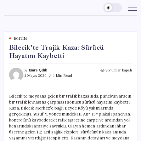
Skip
to
content
EĞITIM
Bilecik’te Trajik Kaza: Sürücü
Hayatını Kaybetti
Bilecik’te
By
Emre Çelik
yorumlar kapalı
Trajik
11 Mayıs 2026
1 Min Read
Kaza:
Sürücü
Hayatını
Bilecik’te meydana gelen bir trafik kazasında, panelvan aracın
Kaybetti
bir trafik levhasına çarpması sonucu sürücü hayatını kaybetti.
için
Kaza, Bilecik Merkez’e bağlı Beyce Köyü yakınlarında
gerçekleşti. Yusuf Y. yönetimindeki 11 AB* 15* plakalı panelvan,
kontrolünü kaybederek trafik işaretine çarptı ve ardından yol
kenarındaki araziye savruldu. Olayın hemen ardından ihbar
üzerine gelen 112 acil sağlık ekipleri, sürücünün kaza anında
yaşamını yitirdiğini tespit etti. Kazanın detayları ve meydana