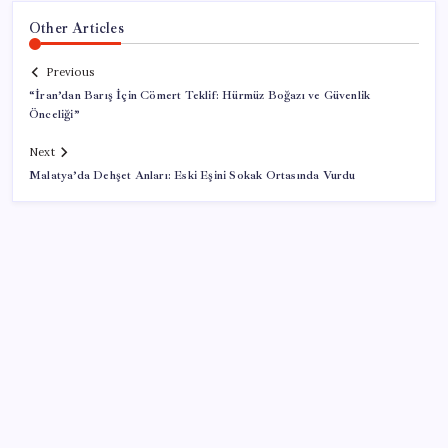
Other Articles
Previous
“İran’dan Barış İçin Cömert Teklif: Hürmüz Boğazı ve Güvenlik
Önceliği”
Next
Malatya’da Dehşet Anları: Eski Eşini Sokak Ortasında Vurdu
SON YAZILAR
2026 LGS yerleştirme sonuçları açıklandı mı? LGS