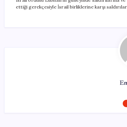
İsrail ordusu Lübnan’ın güneyinde saldırılarına ve 
ettiği gerekçesiyle İsrail birliklerine karşı saldırıla
Em