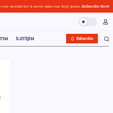
o our newsletter & never miss our best posts.
Subscribe Now!
TIM
İLETİŞİM
Subscribe
SON YAZILAR
ı
Ev ve arsa alıp satacaklar dikkat! Bu kritik
adımı atlayan satış yapamayacak