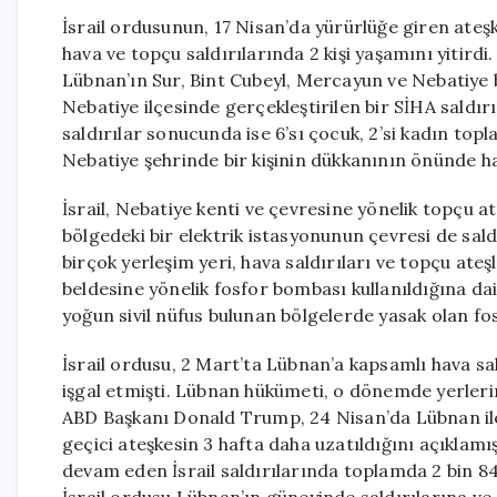
İsrail ordusunun, 17 Nisan’da yürürlüğe giren ate
hava ve topçu saldırılarında 2 kişi yaşamını yitirdi
Lübnan’ın Sur, Bint Cubeyl, Mercayun ve Nebatiye
Nebatiye ilçesinde gerçekleştirilen bir SİHA saldırısı
saldırılar sonucunda ise 6’sı çocuk, 2’si kadın topla
Nebatiye şehrinde bir kişinin dükkanının önünde hav
İsrail, Nebatiye kenti ve çevresine yönelik topçu 
bölgedeki bir elektrik istasyonunun çevresi de sald
birçok yerleşim yeri, hava saldırıları ve topçu ateş
beldesine yönelik fosfor bombası kullanıldığına dai
yoğun sivil nüfus bulunan bölgelerde yasak olan fo
İsrail ordusu, 2 Mart’ta Lübnan’a kapsamlı hava sa
işgal etmişti. Lübnan hükümeti, o dönemde yerleri
ABD Başkanı Donald Trump, 24 Nisan’da Lübnan ile 
geçici ateşkesin 3 hafta daha uzatıldığını açıklamı
devam eden İsrail saldırılarında toplamda 2 bin 846