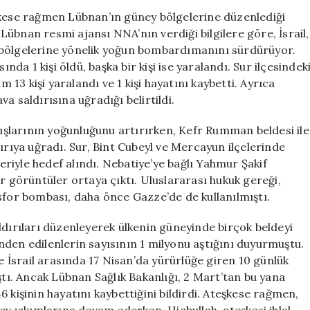
Yaptığı
şkese rağmen Lübnan’ın güney bölgelerine düzenlediği
Saldırılarda
. Lübnan resmi ajansı NNA’nın verdiği bilgilere göre, İsrail,
2
 bölgelerine yönelik yoğun bombardımanını sürdürüyor.
Kişi
nda 1 kişi öldü, başka bir kişi ise yaralandı. Sur ilçesindek
Hayatını
m 13 kişi yaralandı ve 1 kişi hayatını kaybetti. Ayrıca
Kaybetti
a saldırısına uğradığı belirtildi.
için
atışlarının yoğunluğunu artırırken, Kefr Rumman beldesi ile
ırıya uğradı. Sur, Bint Cubeyl ve Mercayun ilçelerinde
leriyle hedef alındı. Nebatiye’ye bağlı Yahmur Şakif
r görüntüler ortaya çıktı. Uluslararası hukuk gereği,
sfor bombası, daha önce Gazze’de de kullanılmıştı.
ldırıları düzenleyerek ülkenin güneyinde birçok beldeyi
nden edilenlerin sayısının 1 milyonu aştığını duyurmuştu.
İsrail arasında 17 Nisan’da yürürlüğe giren 10 günlük
ştı. Ancak Lübnan Sağlık Bakanlığı, 2 Mart’tan bu yana
 kişinin hayatını kaybettiğini bildirdi. Ateşkese rağmen,