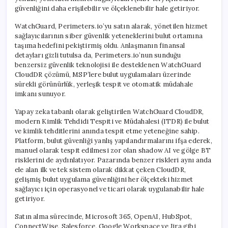
güvenliğini daha erişilebilir ve ölçeklenebilir hale getiriyor.
WatchGuard, Perimeters.io’yu satın alarak, yönetilen hizmet
sağlayıcılarının siber güvenlik yeteneklerini bulut ortamına
taşıma hedefini pekiştirmiş oldu. Anlaşmanın finansal
detayları gizli tutulsa da, Perimeters.io’nun sunduğu
benzersiz güvenlik teknolojisi ile desteklenen WatchGuard
CloudDR çözümü, MSP’lere bulut uygulamaları üzerinde
sürekli görünürlük, yerleşik tespit ve otomatik müdahale
imkanı sunuyor.
Yapay zeka tabanlı olarak geliştirilen WatchGuard CloudDR,
modern Kimlik Tehdidi Tespiti ve Müdahalesi (ITDR) ile bulut
ve kimlik tehditlerini anında tespit etme yeteneğine sahip.
Platform, bulut güvenliği yanlış yapılandırmalarını ifşa ederek,
manuel olarak tespit edilmesi zor olan shadow AI ve gölge BT
risklerini de aydınlatıyor. Pazarında benzer riskleri aynı anda
ele alan ilk ve tek sistem olarak dikkat çeken CloudDR,
gelişmiş bulut uygulama güvenliğini her ölçekteki hizmet
sağlayıcı için operasyonel ve ticari olarak uygulanabilir hale
getiriyor.
Satın alma sürecinde, Microsoft 365, OpenAI, HubSpot,
ConnectWise, Salesforce, Google Workspace ve Jira gibi