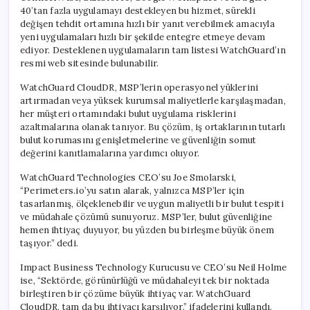
40’tan fazla uygulamayı destekleyen bu hizmet, sürekli
değişen tehdit ortamına hızlı bir yanıt verebilmek amacıyla
yeni uygulamaları hızlı bir şekilde entegre etmeye devam
ediyor. Desteklenen uygulamaların tam listesi WatchGuard’ın
resmi web sitesinde bulunabilir.
WatchGuard CloudDR, MSP’lerin operasyonel yüklerini
artırmadan veya yüksek kurumsal maliyetlerle karşılaşmadan,
her müşteri ortamındaki bulut uygulama risklerini
azaltmalarına olanak tanıyor. Bu çözüm, iş ortaklarının tutarlı
bulut korumasını genişletmelerine ve güvenliğin somut
değerini kanıtlamalarına yardımcı oluyor.
WatchGuard Technologies CEO’su Joe Smolarski,
“Perimeters.io’yu satın alarak, yalnızca MSP’ler için
tasarlanmış, ölçeklenebilir ve uygun maliyetli bir bulut tespiti
ve müdahale çözümü sunuyoruz. MSP’ler, bulut güvenliğine
hemen ihtiyaç duyuyor, bu yüzden bu birleşme büyük önem
taşıyor.” dedi.
Impact Business Technology Kurucusu ve CEO’su Neil Holme
ise, “Sektörde, görünürlüğü ve müdahaleyi tek bir noktada
birleştiren bir çözüme büyük ihtiyaç var. WatchGuard
CloudDR, tam da bu ihtiyacı karşılıyor.” ifadelerini kullandı.