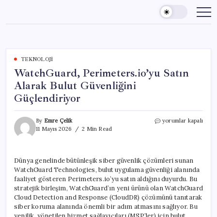
Skip
to
content
TEKNOLOJI
WatchGuard, Perimeters.io’yu Satın
Alarak Bulut Güvenliğini
Güçlendiriyor
WatchGuard,
By
Emre Çelik
yorumlar kapalı
Perimeters.io’yu
11 Mayıs 2026
2 Min Read
Satın
Alarak
Bulut
Dünya genelinde bütünleşik siber güvenlik çözümleri sunan
Güvenliğini
WatchGuard Technologies, bulut uygulama güvenliği alanında
Güçlendiriyor
için
faaliyet gösteren Perimeters.io’yu satın aldığını duyurdu. Bu
stratejik birleşim, WatchGuard’ın yeni ürünü olan WatchGuard
Cloud Detection and Response (CloudDR) çözümünü tanıtarak
siber koruma alanında önemli bir adım atmasını sağlıyor. Bu
yenilik, yönetilen hizmet sağlayıcıları (MSP’ler) için bulut