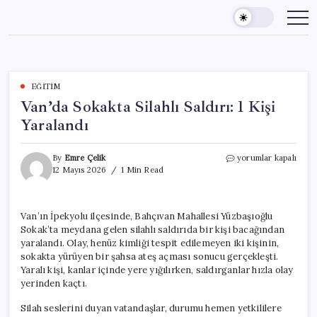
Skip
to
content
EĞITIM
Van’da Sokakta Silahlı Saldırı: 1 Kişi
Yaralandı
Van’da
By
Emre Çelik
yorumlar kapalı
Sokakta
12 Mayıs 2026
1 Min Read
Silahlı
Saldırı:
1
Van’ın İpekyolu ilçesinde, Bahçıvan Mahallesi Yüzbaşıoğlu
Kişi
Sokak’ta meydana gelen silahlı saldırıda bir kişi bacağından
Yaralandı
için
yaralandı. Olay, henüz kimliği tespit edilemeyen iki kişinin,
sokakta yürüyen bir şahsa ateş açması sonucu gerçekleşti.
Yaralı kişi, kanlar içinde yere yığılırken, saldırganlar hızla olay
yerinden kaçtı.
Silah seslerini duyan vatandaşlar, durumu hemen yetkililere