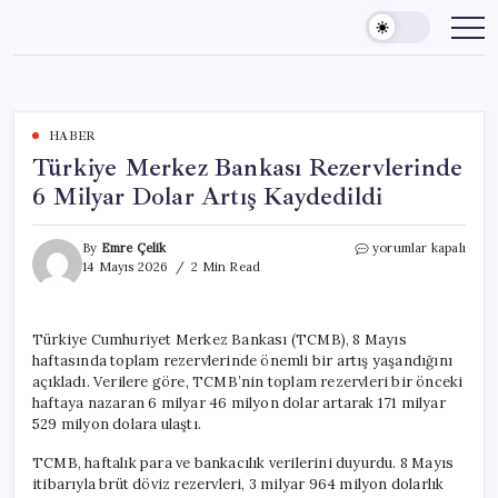
Skip
to
content
HABER
Türkiye Merkez Bankası Rezervlerinde
6 Milyar Dolar Artış Kaydedildi
Türkiye
By
Emre Çelik
yorumlar kapalı
Merkez
14 Mayıs 2026
2 Min Read
Bankası
Rezervlerinde
6
Türkiye Cumhuriyet Merkez Bankası (TCMB), 8 Mayıs
Milyar
haftasında toplam rezervlerinde önemli bir artış yaşandığını
Dolar
Artış
açıkladı. Verilere göre, TCMB’nin toplam rezervleri bir önceki
Kaydedildi
haftaya nazaran 6 milyar 46 milyon dolar artarak 171 milyar
için
529 milyon dolara ulaştı.
TCMB, haftalık para ve bankacılık verilerini duyurdu. 8 Mayıs
itibarıyla brüt döviz rezervleri, 3 milyar 964 milyon dolarlık