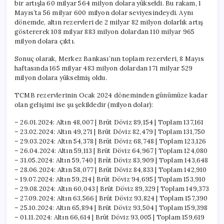
bir artışla 60 milyar 564 milyon dolara yükseldi. Bu rakam, 1
Mayıs’ta 56 milyar 600 milyon dolar seviyesindeydi. Aynı
dönemde, altın rezervleri de 2 milyar 82 milyon dolarlık artış
göstererek 108 milyar 883 milyon dolardan 110 milyar 965
milyon dolara çıktı.
Sonuç olarak, Merkez Bankası’nın toplam rezervleri, 8 Mayıs
haftasında 165 milyar 483 milyon dolardan 171 milyar 529
milyon dolara yükselmiş oldu.
TCMB rezervlerinin Ocak 2024 döneminden günümüze kadar
olan gelişimi ise şu şekildedir (milyon dolar):
– 26.01.2024: Altın 48,007 | Brüt Döviz 89,154 | Toplam 137,161
– 23.02.2024: Altın 49,271 | Brüt Döviz 82,479 | Toplam 131,750
– 29.03.2024: Altın 54,378 | Brüt Döviz 68,748 | Toplam 123,126
– 26.04.2024: Altın 59,113 | Brüt Döviz 64,967 | Toplam 124,080
– 31.05.2024: Altın 59,740 | Brüt Döviz 83,909 | Toplam 143,648
– 28.06.2024: Altın 58,077 | Brüt Döviz 84,833 | Toplam 142,910
– 19.07.2024: Altın 59,214 | Brüt Döviz 94,695 | Toplam 153,910
– 29.08.2024: Altın 60,043 | Brüt Döviz 89,329 | Toplam 149,373
– 27.09.2024: Altın 63,566 | Brüt Döviz 93,824 | Toplam 157,390
– 25.10.2024: Altın 65,894 | Brüt Döviz 93,504 | Toplam 159,398
– 01.11.2024: Altın 66,614 | Brüt Döviz 93,005 | Toplam 159,619