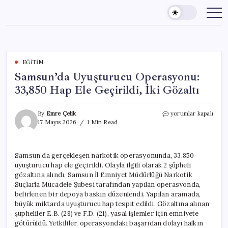
Skip
to
content
EĞITIM
Samsun’da Uyuşturucu Operasyonu:
33,850 Hap Ele Geçirildi, İki Gözaltı
Samsun’da
By
Emre Çelik
yorumlar kapalı
Uyuşturucu
17 Mayıs 2026
1 Min Read
Operasyonu:
33,850
Hap
Samsun’da gerçekleşen narkotik operasyonunda, 33,850
Ele
uyuşturucu hap ele geçirildi. Olayla ilgili olarak 2 şüpheli
Geçirildi,
İki
gözaltına alındı. Samsun İl Emniyet Müdürlüğü Narkotik
Gözaltı
Suçlarla Mücadele Şubesi tarafından yapılan operasyonda,
için
belirlenen bir depoya baskın düzenlendi. Yapılan aramada,
büyük miktarda uyuşturucu hap tespit edildi. Gözaltına alınan
şüpheliler E.B. (28) ve F.D. (21), yasal işlemler için emniyete
götürüldü. Yetkililer, operasyondaki başarıdan dolayı halkın