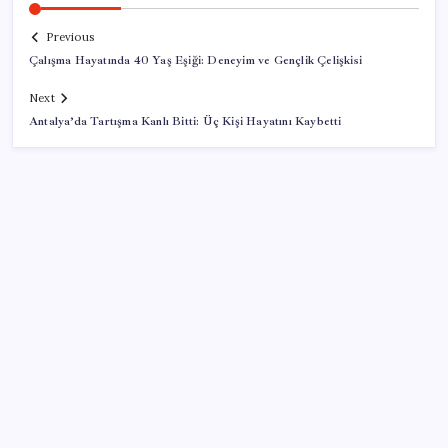
Previous
Çalışma Hayatında 40 Yaş Eşiği: Deneyim ve Gençlik Çelişkisi
Next
Antalya’da Tartışma Kanlı Bitti: Üç Kişi Hayatını Kaybetti
SON YAZILAR
İki patpat çarpıştı: 6 yaralı
Mekke Anlaşması’nın ardından Türkiye’ye boykot
çağrısı! Uçuşlarını iptal ettiler