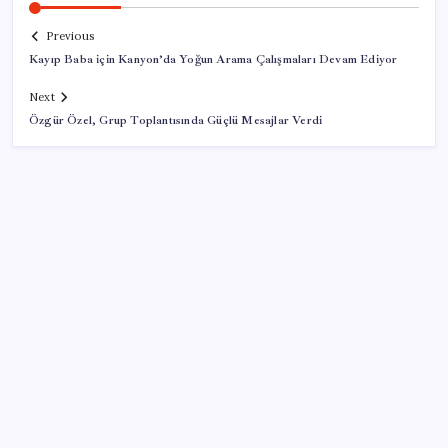
Previous
Kayıp Baba için Kanyon’da Yoğun Arama Çalışmaları Devam Ediyor
Next
Özgür Özel, Grup Toplantısında Güçlü Mesajlar Verdi
SON YAZILAR
Ev ve arsa alıp satacaklar dikkat! Bu kritik adımı
atlayan satış yapamayacak
Merkez Bankası rezervleri 164,4 milyar dolar oldu