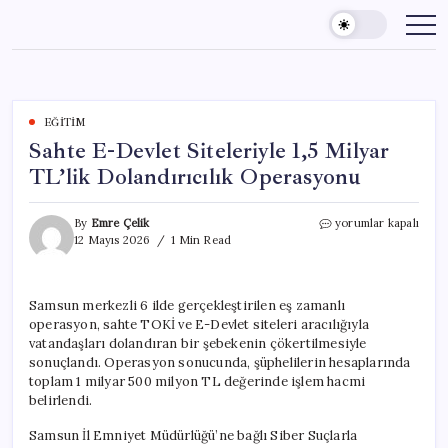
Skip
to
content
EĞITIM
Sahte E-Devlet Siteleriyle 1,5 Milyar
TL’lik Dolandırıcılık Operasyonu
Sahte
By
Emre Çelik
yorumlar kapalı
E-
12 Mayıs 2026
1 Min Read
Devlet
Siteleriyle
1,5
Samsun merkezli 6 ilde gerçekleştirilen eş zamanlı
Milyar
operasyon, sahte TOKİ ve E-Devlet siteleri aracılığıyla
TL’lik
Dolandırıcılık
vatandaşları dolandıran bir şebekenin çökertilmesiyle
Operasyonu
sonuçlandı. Operasyon sonucunda, şüphelilerin hesaplarında
için
toplam 1 milyar 500 milyon TL değerinde işlem hacmi
belirlendi.
Samsun İl Emniyet Müdürlüğü’ne bağlı Siber Suçlarla