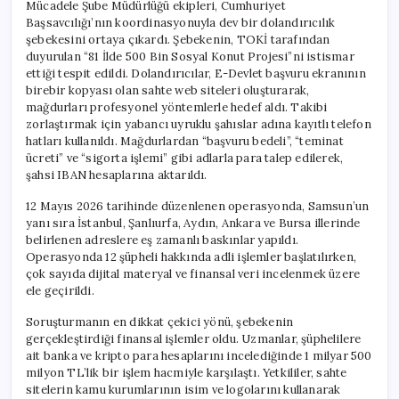
Mücadele Şube Müdürlüğü ekipleri, Cumhuriyet
Başsavcılığı’nın koordinasyonuyla dev bir dolandırıcılık
şebekesini ortaya çıkardı. Şebekenin, TOKİ tarafından
duyurulan “81 İlde 500 Bin Sosyal Konut Projesi”ni istismar
ettiği tespit edildi. Dolandırıcılar, E-Devlet başvuru ekranının
birebir kopyası olan sahte web siteleri oluşturarak,
mağdurları profesyonel yöntemlerle hedef aldı. Takibi
zorlaştırmak için yabancı uyruklu şahıslar adına kayıtlı telefon
hatları kullanıldı. Mağdurlardan “başvuru bedeli”, “teminat
ücreti” ve “sigorta işlemi” gibi adlarla para talep edilerek,
şahsi IBAN hesaplarına aktarıldı.
12 Mayıs 2026 tarihinde düzenlenen operasyonda, Samsun’un
yanı sıra İstanbul, Şanlıurfa, Aydın, Ankara ve Bursa illerinde
belirlenen adreslere eş zamanlı baskınlar yapıldı.
Operasyonda 12 şüpheli hakkında adli işlemler başlatılırken,
çok sayıda dijital materyal ve finansal veri incelenmek üzere
ele geçirildi.
Soruşturmanın en dikkat çekici yönü, şebekenin
gerçekleştirdiği finansal işlemler oldu. Uzmanlar, şüphelilere
ait banka ve kripto para hesaplarını incelediğinde 1 milyar 500
milyon TL’lik bir işlem hacmiyle karşılaştı. Yetkililer, sahte
sitelerin kamu kurumlarının isim ve logolarını kullanarak