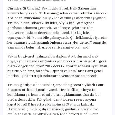
Çin lideri Şi Cinping, Pekin’deki Büyük Halk Salonu’nun
kırmızı halıyla kaplı 39 basamağından kararlı adımlarla inecek.
Ardından, mükemmel bir şekilde dizilmiş askerlerin eşliğinde
Trump’ın elini sıkacak. İki lider, büyük bir uyum içinde
görüşme salonuna geçecek. Bu süreçte, şehirdeki tüm
faaliyetler devletin denetiminde olacak; bir kuş bile
uçmayacak, bir korna bile çalmayacak. Çin hükümeti, ziyaretin
her aşaması için kapsamlı önlemler aldı. Her detay, Trump ile
zamanında buluşmak üzere saniye saniye planlandı.
Pekin, bu ziyareti yalnızca bir diplomatik buluşma olarak
değil, aynı zamanda organizasyon becerisinin bir göstergesi
olarak değerlendiriyor. 2017’deki ilk ziyaret sonrası uygulanan
bu titiz planlama, bu hafta Tapınak ve Komünist Parti genel
merkezi gibi stratejik noktalarda yeniden sahnelenecek.
Trump, görüşme öncesinde Çarşamba gecesi 5 yıldızlı Four
Seasons otelinde konaklayacak. Her iki ülke de heyetin
konaklama yerlerini resmi olarak açıklamamış olsa da, bu
otellerdeki odalar Salı gününden itibaren rezervasyona
kapatıldı. ABD heyeti ise Kempinski Oteli’nde kalacak.
Hazırlıklar için otel çalışanlarına üç günlük izin verildi ve
otelin ana girişine yüksek güvenlik önlemleri alındı. Four