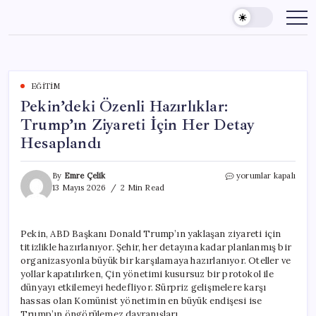
Skip
to
content
EĞITIM
Pekin’deki Özenli Hazırlıklar:
Trump’ın Ziyareti İçin Her Detay
Hesaplandı
Pekin’deki
By
Emre Çelik
yorumlar kapalı
Özenli
13 Mayıs 2026
2 Min Read
Hazırlıklar:
Trump’ın
Ziyareti
Pekin, ABD Başkanı Donald Trump’ın yaklaşan ziyareti için
İçin
titizlikle hazırlanıyor. Şehir, her detayına kadar planlanmış bir
Her
Detay
organizasyonla büyük bir karşılamaya hazırlanıyor. Oteller ve
Hesaplandı
yollar kapatılırken, Çin yönetimi kusursuz bir protokol ile
için
dünyayı etkilemeyi hedefliyor. Sürpriz gelişmelere karşı
hassas olan Komünist yönetimin en büyük endişesi ise
Trump’ın öngörülemez davranışları.