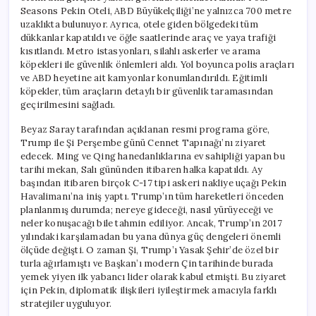
Seasons Pekin Oteli, ABD Büyükelçiliği’ne yalnızca 700 metre
uzaklıkta bulunuyor. Ayrıca, otele giden bölgedeki tüm
dükkanlar kapatıldı ve öğle saatlerinde araç ve yaya trafiği
kısıtlandı. Metro istasyonları, silahlı askerler ve arama
köpekleri ile güvenlik önlemleri aldı. Yol boyunca polis araçları
ve ABD heyetine ait kamyonlar konumlandırıldı. Eğitimli
köpekler, tüm araçların detaylı bir güvenlik taramasından
geçirilmesini sağladı.
Beyaz Saray tarafından açıklanan resmi programa göre,
Trump ile Şi Perşembe günü Cennet Tapınağı’nı ziyaret
edecek. Ming ve Qing hanedanlıklarına ev sahipliği yapan bu
tarihi mekan, Salı gününden itibaren halka kapatıldı. Ay
başından itibaren birçok C-17 tipi askeri nakliye uçağı Pekin
Havalimanı’na iniş yaptı. Trump’ın tüm hareketleri önceden
planlanmış durumda; nereye gideceği, nasıl yürüyeceği ve
neler konuşacağı bile tahmin ediliyor. Ancak, Trump’ın 2017
yılındaki karşılamadan bu yana dünya güç dengeleri önemli
ölçüde değişti. O zaman Şi, Trump’ı Yasak Şehir’de özel bir
turla ağırlamıştı ve Başkan’ı modern Çin tarihinde burada
yemek yiyen ilk yabancı lider olarak kabul etmişti. Bu ziyaret
için Pekin, diplomatik ilişkileri iyileştirmek amacıyla farklı
stratejiler uyguluyor.