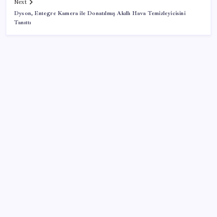
Next
Dyson, Entegre Kamera ile Donatılmış Akıllı Hava Temizleyicisini
Tanıttı
SON YAZILAR
2026 LGS yerleştirme sonuçları açıklandı mı? LGS
yerleştirme sonuçları nereden ve nasıl öğrenilir?
Mehmet Şimşek’e 0.4 tebriği
AKP’den YENİ Parti’ye ‘çerçeve yasa’ ziyareti: ‘Somut
bir taslak görmedik, içeriğini ifade ettiler’
TMSF, 106 aracı satışa sunacak