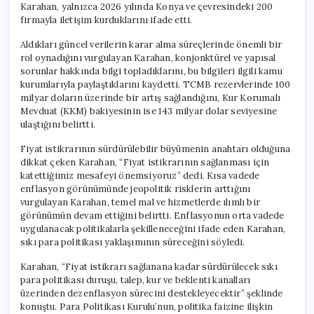
Karahan, yalnızca 2026 yılında Konya ve çevresindeki 200
firmayla iletişim kurduklarını ifade etti.
Aldıkları güncel verilerin karar alma süreçlerinde önemli bir
rol oynadığını vurgulayan Karahan, konjonktürel ve yapısal
sorunlar hakkında bilgi topladıklarını, bu bilgileri ilgili kamu
kurumlarıyla paylaştıklarını kaydetti. TCMB rezervlerinde 100
milyar doların üzerinde bir artış sağlandığını, Kur Korumalı
Mevduat (KKM) bakiyesinin ise 143 milyar dolar seviyesine
ulaştığını belirtti.
Fiyat istikrarının sürdürülebilir büyümenin anahtarı olduğuna
dikkat çeken Karahan, “Fiyat istikrarının sağlanması için
katettiğimiz mesafeyi önemsiyoruz” dedi. Kısa vadede
enflasyon görünümünde jeopolitik risklerin arttığını
vurgulayan Karahan, temel mal ve hizmetlerde ılımlı bir
görünümün devam ettiğini belirtti. Enflasyonun orta vadede
uygulanacak politikalarla şekilleneceğini ifade eden Karahan,
sıkı para politikası yaklaşımının süreceğini söyledi.
Karahan, “Fiyat istikrarı sağlanana kadar sürdürülecek sıkı
para politikası duruşu, talep, kur ve beklenti kanalları
üzerinden dezenflasyon sürecini destekleyecektir” şeklinde
konuştu. Para Politikası Kurulu’nun, politika faizine ilişkin