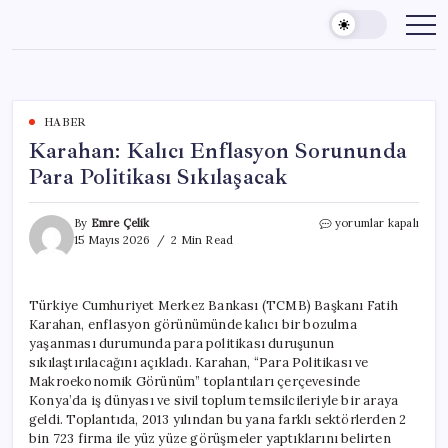
Skip
to
content
HABER
Karahan: Kalıcı Enflasyon Sorununda
Para Politikası Sıkılaşacak
Karahan:
By
Emre Çelik
yorumlar kapalı
Kalıcı
15 Mayıs 2026
2 Min Read
Enflasyon
Sorununda
Para
Türkiye Cumhuriyet Merkez Bankası (TCMB) Başkanı Fatih
Politikası
Karahan, enflasyon görünümünde kalıcı bir bozulma
Sıkılaşacak
için
yaşanması durumunda para politikası duruşunun
sıkılaştırılacağını açıkladı. Karahan, “Para Politikası ve
Makroekonomik Görünüm” toplantıları çerçevesinde
Konya’da iş dünyası ve sivil toplum temsilcileriyle bir araya
geldi. Toplantıda, 2013 yılından bu yana farklı sektörlerden 2
bin 723 firma ile yüz yüze görüşmeler yaptıklarını belirten