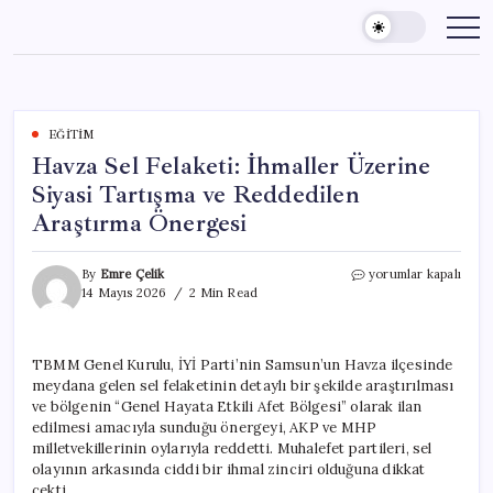
Skip
to
content
EĞITIM
Havza Sel Felaketi: İhmaller Üzerine
Siyasi Tartışma ve Reddedilen
Araştırma Önergesi
Havza
By
Emre Çelik
yorumlar kapalı
Sel
14 Mayıs 2026
2 Min Read
Felaketi:
İhmaller
Üzerine
TBMM Genel Kurulu, İYİ Parti’nin Samsun’un Havza ilçesinde
Siyasi
meydana gelen sel felaketinin detaylı bir şekilde araştırılması
Tartışma
ve
ve bölgenin “Genel Hayata Etkili Afet Bölgesi” olarak ilan
Reddedilen
edilmesi amacıyla sunduğu önergeyi, AKP ve MHP
Araştırma
milletvekillerinin oylarıyla reddetti. Muhalefet partileri, sel
Önergesi
olayının arkasında ciddi bir ihmal zinciri olduğuna dikkat
için
çekti.