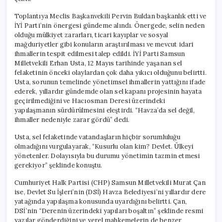
Toplantıya Meclis Başkanvekili Pervin Buldan başkanlık etti ve
İYİ Parti’nin önergesi gündeme alındı. Önergede, selin neden
olduğu mülkiyet zararları, ticari kayıplar ve sosyal
mağduriyetler gibi konuların araştırılması ve mevcut idari
ihmallerin tespit edilmesi talep edildi. İYİ Parti Samsun
Milletvekili Erhan Usta, 12 Mayıs tarihinde yaşanan sel
felaketinin önceki olaylardan çok daha yıkıcı olduğunu belirtti.
Usta, sorunun temelinde yönetimsel ihmallerin yattığını ifade
ederek, yıllardır gündemde olan sel kapanı projesinin hayata
geçirilmediğini ve Hacıosman Deresi üzerindeki
yapılaşmanın sürdürülmesini eleştirdi. “Havza’da sel değil,
ihmaller nedeniyle zarar gördü” dedi.
Usta, sel felaketinde vatandaşların hiçbir sorumluluğu
olmadığını vurgulayarak, “Kusurlu olan kim? Devlet. Ülkeyi
yönetenler. Dolayısıyla bu durumu yönetimin tazmin etmesi
gerekiyor” şeklinde konuştu.
Cumhuriyet Halk Partisi (CHP) Samsun Milletvekili Murat Çan
ise, Devlet Su İşleri’nin (DSİ) Havza Belediyesi’ni yıllardır dere
yatağında yapılaşma konusunda uyardığını belirtti. Çan,
DSİ’nin “Derenin üzerindeki yapıları boşaltın” şeklinde resmi
yazılar gönderdiğini ve yerel mahkemelerin de benzer