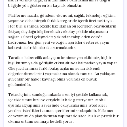
haber vermek değil, aynı zamanda okuyucularımıza doğru
bilgiyle yön gösteren bir kaynak olmaktır.
Platformumuzda; gündem, ekonomi, sağlık, teknoloji, eğitim,
yaşam ve daha birçok farklı kategoride içerik üretmekteyiz.
Her biri alanında özenle hazırlanan bu içerikler, okuyucuların
ihtiyaç duyduğu bilgilere hızlı ve kolay şekilde ulaşmasını
sağlar. Güncel gelişmeleri yakından takip eden editör
kadromuz, her gün yeni ve özgün içerikler üreterek yayın
kalitesini sürekli olarak artırmaktadır.
Tarafsız habercilik anlayışını benimseyen ekibimiz, hiçbir
kişi, kurum ya da görüşün etkisi altında kalmadan yayın yapar.
Okuyucularımıza farklı bakış açılarını sunarak kendi
değerlendirmelerini yapmalarına olanak tanırız. Bu yaklaşım,
güvenilir bir haber kaynağı olma yolunda en büyük
gücümüzdür.
Teknolojinin sunduğu imkanları en iyi şekilde kullanarak,
içeriklerimizi hızlı ve erişilebilir hale getiriyoruz. Mobil
uyumlu altyapımız sayesinde okuyucularımız istedikleri
yerden, istedikleri zaman içeriklerimize ulaşabilir. Kullanıcı
deneyimini ön planda tutan yapımız ile sade, hızlı ve pratik bir
okuma ortamı sunmayı hedefliyoruz.