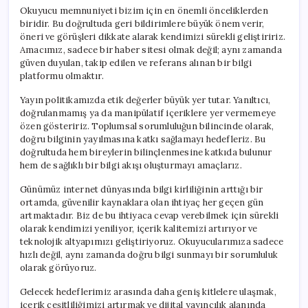
Okuyucu memnuniyeti bizim için en önemli önceliklerden
biridir. Bu doğrultuda geri bildirimlere büyük önem verir,
öneri ve görüşleri dikkate alarak kendimizi sürekli geliştiririz.
Amacımız, sadece bir haber sitesi olmak değil; aynı zamanda
güven duyulan, takip edilen ve referans alınan bir bilgi
platformu olmaktır.
Yayın politikamızda etik değerler büyük yer tutar. Yanıltıcı,
doğrulanmamış ya da manipülatif içeriklere yer vermemeye
özen gösteririz. Toplumsal sorumluluğun bilincinde olarak,
doğru bilginin yayılmasına katkı sağlamayı hedefleriz. Bu
doğrultuda hem bireylerin bilinçlenmesine katkıda bulunur
hem de sağlıklı bir bilgi akışı oluşturmayı amaçlarız.
Günümüz internet dünyasında bilgi kirliliğinin arttığı bir
ortamda, güvenilir kaynaklara olan ihtiyaç her geçen gün
artmaktadır. Biz de bu ihtiyaca cevap verebilmek için sürekli
olarak kendimizi yeniliyor, içerik kalitemizi artırıyor ve
teknolojik altyapımızı geliştiriyoruz. Okuyucularımıza sadece
hızlı değil, aynı zamanda doğru bilgi sunmayı bir sorumluluk
olarak görüyoruz.
Gelecek hedeflerimiz arasında daha geniş kitlelere ulaşmak,
içerik çeşitliliğimizi artırmak ve dijital yayıncılık alanında