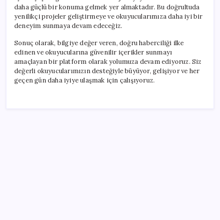
daha güçlü bir konuma gelmek yer almaktadır. Bu doğrultuda
yenilikçi projeler geliştirmeye ve okuyucularımıza daha iyi bir
deneyim sunmaya devam edeceğiz.
Sonuç olarak, bilgiye değer veren, doğru haberciliği ilke
edinen ve okuyucularına güvenilir içerikler sunmayı
amaçlayan bir platform olarak yolumuza devam ediyoruz. Siz
değerli okuyucularımızın desteğiyle büyüyor, gelişiyor ve her
geçen gün daha iyiye ulaşmak için çalışıyoruz.
SON YAZILAR
Halkbank’tan beklenti üstü net kâr
Zihin Okuyan Yapay Zeka Firması: Beynini Okutana