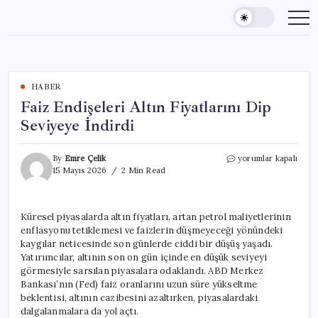
Skip
to
content
HABER
Faiz Endişeleri Altın Fiyatlarını Dip
Seviyeye İndirdi
Faiz
By
Emre Çelik
yorumlar kapalı
Endişeleri
15 Mayıs 2026
2 Min Read
Altın
Fiyatlarını
Dip
Küresel piyasalarda altın fiyatları, artan petrol maliyetlerinin
Seviyeye
enflasyonu tetiklemesi ve faizlerin düşmeyeceği yönündeki
İndirdi
için
kaygılar neticesinde son günlerde ciddi bir düşüş yaşadı.
Yatırımcılar, altının son on gün içinde en düşük seviyeyi
görmesiyle sarsılan piyasalara odaklandı. ABD Merkez
Bankası’nın (Fed) faiz oranlarını uzun süre yükseltme
beklentisi, altının cazibesini azaltırken, piyasalardaki
dalgalanmalara da yol açtı.