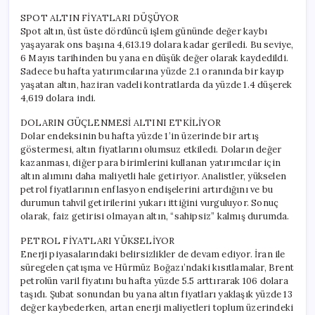
SPOT ALTIN FİYATLARI DÜŞÜYOR
Spot altın, üst üste dördüncü işlem gününde değer kaybı
yaşayarak ons başına 4,613.19 dolara kadar geriledi. Bu seviye,
6 Mayıs tarihinden bu yana en düşük değer olarak kaydedildi.
Sadece bu hafta yatırımcılarına yüzde 2.1 oranında bir kayıp
yaşatan altın, haziran vadeli kontratlarda da yüzde 1.4 düşerek
4,619 dolara indi.
DOLARIN GÜÇLENMESİ ALTINI ETKİLİYOR
Dolar endeksinin bu hafta yüzde 1’in üzerinde bir artış
göstermesi, altın fiyatlarını olumsuz etkiledi. Doların değer
kazanması, diğer para birimlerini kullanan yatırımcılar için
altın alımını daha maliyetli hale getiriyor. Analistler, yükselen
petrol fiyatlarının enflasyon endişelerini artırdığını ve bu
durumun tahvil getirilerini yukarı ittiğini vurguluyor. Sonuç
olarak, faiz getirisi olmayan altın, “sahipsiz” kalmış durumda.
PETROL FİYATLARI YÜKSELİYOR
Enerji piyasalarındaki belirsizlikler de devam ediyor. İran ile
süregelen çatışma ve Hürmüz Boğazı’ndaki kısıtlamalar, Brent
petrolün varil fiyatını bu hafta yüzde 5.5 arttırarak 106 dolara
taşıdı. Şubat sonundan bu yana altın fiyatları yaklaşık yüzde 13
değer kaybederken, artan enerji maliyetleri toplum üzerindeki