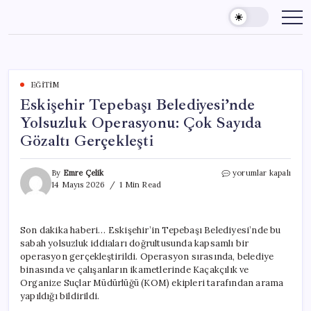
Skip
to
content
EĞITIM
Eskişehir Tepebaşı Belediyesi’nde
Yolsuzluk Operasyonu: Çok Sayıda
Gözaltı Gerçekleşti
Eskişehir
By
Emre Çelik
yorumlar kapalı
Tepebaşı
14 Mayıs 2026
1 Min Read
Belediyesi’nde
Yolsuzluk
Operasyonu:
Son dakika haberi… Eskişehir’in Tepebaşı Belediyesi’nde bu
Çok
sabah yolsuzluk iddiaları doğrultusunda kapsamlı bir
Sayıda
Gözaltı
operasyon gerçekleştirildi. Operasyon sırasında, belediye
Gerçekleşti
binasında ve çalışanların ikametlerinde Kaçakçılık ve
için
Organize Suçlar Müdürlüğü (KOM) ekipleri tarafından arama
yapıldığı bildirildi.