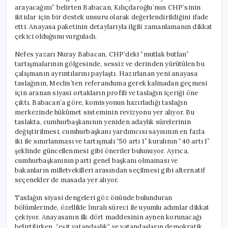
arayacağını” belirten Babacan, Kılıçdaroğlu’nun CHP’sinin
iktidar için bir destek unsuru olarak değerlendirildiğini ifade
etti. Anayasa paketinin detaylarıyla ilgili zamanlamanın dikkat
çekici olduğunu vurguladı.
Nefes yazarı Nuray Babacan, CHP’deki “mutlak butlan”
tartışmalarının gölgesinde, sessiz ve derinden yürütülen bu
çalışmanın ayrıntılarını paylaştı. Hazırlanan yeni anayasa
taslağının, Meclis’ten referanduma gerek kalmadan geçmesi
için aranan siyasi ortakların profili ve taslağın içeriği öne
çıktı. Babacan’a göre, komisyonun hazırladığı taslağın
merkezinde hükümet sisteminin revizyonu yer alıyor. Bu
taslakta, cumhurbaşkanının yeniden adaylık sürelerinin
değiştirilmesi, cumhurbaşkanı yardımcısı sayısının en fazla
iki ile sınırlanması ve tartışmalı “50 artı 1” kuralının “40 artı 1”
şeklinde güncellenmesi gibi öneriler bulunuyor. Ayrıca,
cumhurbaşkanının parti genel başkanı olmaması ve
bakanların milletvekilleri arasından seçilmesi gibi alternatif
seçenekler de masada yer alıyor.
Taslağın siyasi dengeleri göz önünde bulunduran
bölümlerinde, özellikle İmralı süreci ile uyumlu adımlar dikkat
çekiyor. Anayasanın ilk dört maddesinin aynen korunacağı
belirtilirken, “eşit vatandaşlık” ve vatandaşların demokratik