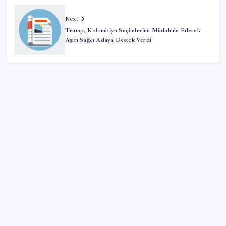
Next
Trump, Kolombiya Seçimlerine Müdahale Ederek
Aşırı Sağcı Adaya Destek Verdi
SON YAZILAR
Türkiye, Suudi Arabistan ve Pakistan üçlü savunma
anlaşması imzaladı
TMO’nun fındık fiyatına YENİ Partili Seyit Torun’dan
tepki: ‘Bu, sefalet fiyatıdır’