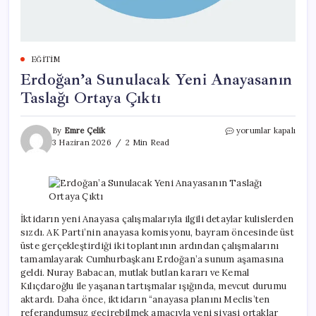
EĞITIM
Erdoğan’a Sunulacak Yeni Anayasanın
Taslağı Ortaya Çıktı
Erdoğan’a
By
Emre Çelik
yorumlar kapalı
Sunulacak
3 Haziran 2026
2 Min Read
Yeni
Anayasanın
Taslağı
Ortaya
Çıktı
için
İktidarın yeni Anayasa çalışmalarıyla ilgili detaylar kulislerden
sızdı. AK Parti’nin anayasa komisyonu, bayram öncesinde üst
üste gerçekleştirdiği iki toplantının ardından çalışmalarını
tamamlayarak Cumhurbaşkanı Erdoğan’a sunum aşamasına
geldi. Nuray Babacan, mutlak butlan kararı ve Kemal
Kılıçdaroğlu ile yaşanan tartışmalar ışığında, mevcut durumu
aktardı. Daha önce, iktidarın “anayasa planını Meclis’ten
referandumsuz geçirebilmek amacıyla yeni siyasi ortaklar