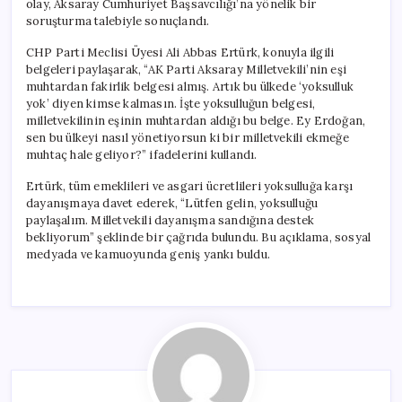
olay, Aksaray Cumhuriyet Başsavcılığı’na yönelik bir
Ekmeğe
soruşturma talebiyle sonuçlandı.
Muhtaç
Hale
CHP Parti Meclisi Üyesi Ali Abbas Ertürk, konuyla ilgili
Geldi?”
belgeleri paylaşarak, “AK Parti Aksaray Milletvekili’nin eşi
için
muhtardan fakirlik belgesi almış. Artık bu ülkede ‘yoksulluk
yok’ diyen kimse kalmasın. İşte yoksulluğun belgesi,
milletvekilinin eşinin muhtardan aldığı bu belge. Ey Erdoğan,
sen bu ülkeyi nasıl yönetiyorsun ki bir milletvekili ekmeğe
muhtaç hale geliyor?” ifadelerini kullandı.
Ertürk, tüm emeklileri ve asgari ücretlileri yoksulluğa karşı
dayanışmaya davet ederek, “Lütfen gelin, yoksulluğu
paylaşalım. Milletvekili dayanışma sandığına destek
bekliyorum” şeklinde bir çağrıda bulundu. Bu açıklama, sosyal
medyada ve kamuoyunda geniş yankı buldu.