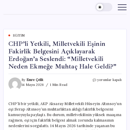
Skip
to
content
EĞITIM
CHP’li Yetkili, Milletvekili Eşinin
Fakirlik Belgesini Açıklayarak
Erdoğan’a Seslendi: “Milletvekili
Neden Ekmeğe Muhtaç Hale Geldi?”
CHP’li
By
Emre Çelik
yorumlar kapalı
Yetkili,
14 Mayıs 2026
1 Min Read
Milletvekili
Eşinin
Fakirlik
CHP’li bir yetkili, AKP Aksaray Milletvekili Hüseyin Altınsoy’un
Belgesini
eşi Serap Altınsoy’un muhtarlıktan aldığı fakirlik belgesini
Açıklayarak
Erdoğan’a
kamuoyuyla paylaştı. Bu durum, milletvekilinin yüksek maaşına
Seslendi:
rağmen, eşi için fakirlik belgesi almak zorunda kalmasının
“Milletvekili
nedenlerini sorgulattı. 14 Mayıs 2026 tarihinde yaşanan bu
Neden