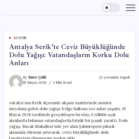
Skip
to
content
EĞITIM
Antalya Serik’te Ceviz Büyüklüğünde
Dolu Yağışı: Vatandaşların Korku Dolu
Anları
Antalya
By
Emre Çelik
yorumlar kapalı
Serik’te
15 Mayıs 2026
1 Min Read
Ceviz
Büyüklüğünde
Dolu
Antalya’nın Serik ilçesinde akşam saatlerinde aniden
Yağışı:
meydana gelen dolu yağışı, bölge halkına zor anlar yaşattı. 15
Vatandaşların
Korku
Mayıs 2026 tarihinde gerçekleşen bu olay, özellikle açık
Dolu
alanlarda bulunan vatandaşlarda büyük bir panik yarattı. Dolu
Anları
yağışı, Bucak Mahallesi’nde yer alan Şahintepesi piknik
için
alanında etkisini artırarak, ceviz büyüklüğünde dolu
tanelerinin düşmesine neden oldu.