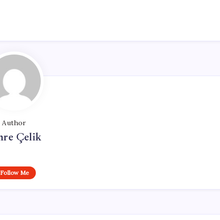
Author
re Çelik
Follow Me