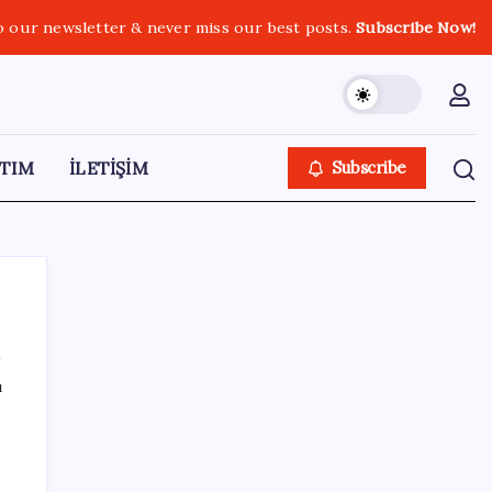
o our newsletter & never miss our best posts.
Subscribe Now!
TIM
İLETİŞİM
Subscribe
ı
SON YAZILAR
2026 LGS yerleştirme sonuçları açıklandı
mı? LGS yerleştirme sonuçları nereden ve