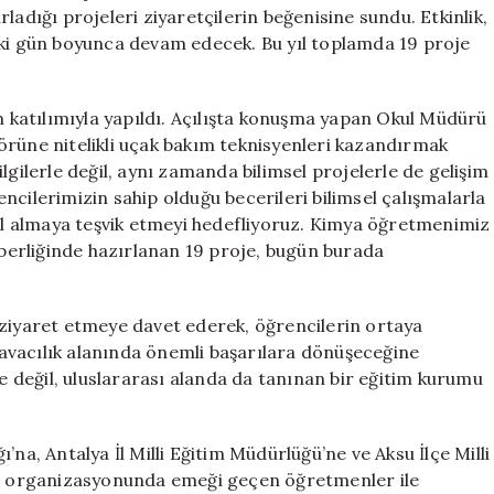
Fuarı
ladığı projeleri ziyaretçilerin beğenisine sundu. Etkinlik,
Heyecanı
iki gün boyunca devam edecek. Bu yıl toplamda 19 proje
için
un katılımıyla yapıldı. Açılışta konuşma yapan Okul Müdürü
örüne nitelikli uçak bakım teknisyenleri kazandırmak
lgilerle değil, aynı zamanda bilimsel projelerle de gelişim
ncilerimizin sahip olduğu becerileri bilimsel çalışmalarla
rol almaya teşvik etmeyi hedefliyoruz. Kimya öğretmenimiz
erliğinde hazırlanan 19 proje, bugün burada
rı ziyaret etmeye davet ederek, öğrencilerin ortaya
avacılık alanında önemli başarılara dönüşeceğine
de değil, uluslararası alanda da tanınan bir eğitim kurumu
na, Antalya İl Milli Eğitim Müdürlüğü’ne ve Aksu İlçe Milli
rın organizasyonunda emeği geçen öğretmenler ile