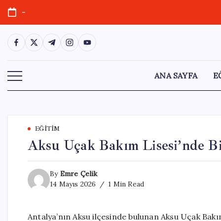
Skip
-
to
content
https://www.facebook.com/
https://twitter.com/
https://t.me/
https://www.instagram.com/
https://youtube.com/
ANA SAYFA
E
EĞITIM
Aksu Uçak Bakım Lisesi’nde Bi
By
Emre Çelik
14 Mayıs 2026
1 Min Read
Antalya’nın Aksu ilçesinde bulunan Aksu Uçak Bakı