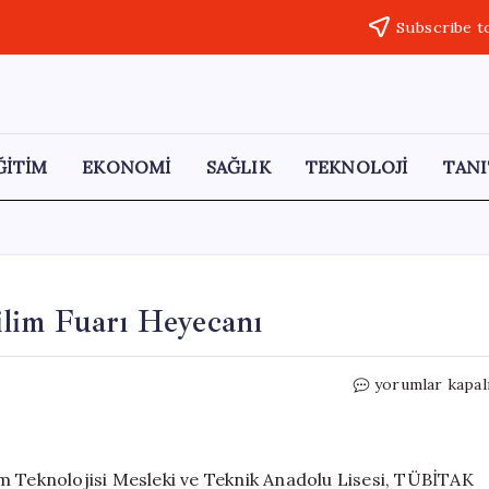
Subscribe t
ĞİTİM
EKONOMİ
SAĞLIK
TEKNOLOJİ
TANI
lim Fuarı Heyecanı
Aksu
yorumlar kapal
Uçak
Bakım
Lisesi’nde
Bilim
m Teknolojisi Mesleki ve Teknik Anadolu Lisesi, TÜBİTAK