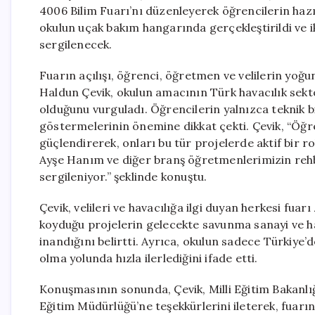
4006 Bilim Fuarı’nı düzenleyerek öğrencilerin hazır
okulun uçak bakım hangarında gerçekleştirildi ve 
sergilenecek.
Fuarın açılışı, öğrenci, öğretmen ve velilerin yoğ
Haldun Çevik, okulun amacının Türk havacılık sekt
olduğunu vurguladı. Öğrencilerin yalnızca teknik bi
göstermelerinin önemine dikkat çekti. Çevik, “Öğre
güçlendirerek, onları bu tür projelerde aktif bir 
Ayşe Hanım ve diğer branş öğretmenlerimizin rehb
sergileniyor.” şeklinde konuştu.
Çevik, velileri ve havacılığa ilgi duyan herkesi fua
koyduğu projelerin gelecekte savunma sanayi ve h
inandığını belirtti. Ayrıca, okulun sadece Türkiye’
olma yolunda hızla ilerlediğini ifade etti.
Konuşmasının sonunda, Çevik, Milli Eğitim Bakanlığı’
Eğitim Müdürlüğü’ne teşekkürlerini ileterek, fua