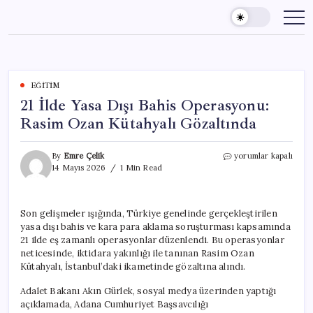
Skip
to
content
EĞITIM
21 İlde Yasa Dışı Bahis Operasyonu:
Rasim Ozan Kütahyalı Gözaltında
21
By
Emre Çelik
yorumlar kapalı
İlde
14 Mayıs 2026
1 Min Read
Yasa
Dışı
Bahis
Son gelişmeler ışığında, Türkiye genelinde gerçekleştirilen
Operasyonu:
yasa dışı bahis ve kara para aklama soruşturması kapsamında
Rasim
Ozan
21 ilde eş zamanlı operasyonlar düzenlendi. Bu operasyonlar
Kütahyalı
neticesinde, iktidara yakınlığı ile tanınan Rasim Ozan
Gözaltında
Kütahyalı, İstanbul’daki ikametinde gözaltına alındı.
için
Adalet Bakanı Akın Gürlek, sosyal medya üzerinden yaptığı
açıklamada, Adana Cumhuriyet Başsavcılığı