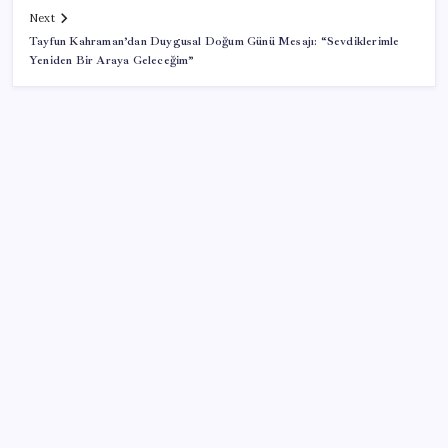
Next
Tayfun Kahraman’dan Duygusal Doğum Günü Mesajı: “Sevdiklerimle
Yeniden Bir Araya Geleceğim”
SON YAZILAR
Ev ve arsa alıp satacaklar dikkat! Bu kritik adımı
atlayan satış yapamayacak
Merkez Bankası rezervleri 164,4 milyar dolar oldu
2026-2027 uyum haftası ne zaman başlıyor? MEB 1.
sınıf ve anaokulu uyum haftası tarihleri…