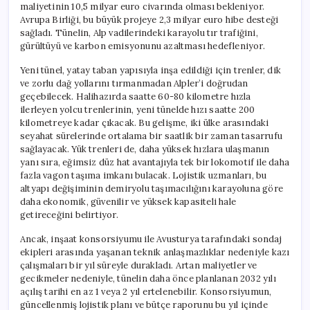
maliyetinin 10,5 milyar euro civarında olması bekleniyor.
Avrupa Birliği, bu büyük projeye 2,3 milyar euro hibe desteği
sağladı. Tünelin, Alp vadilerindeki karayolu tır trafiğini,
gürültüyü ve karbon emisyonunu azaltması hedefleniyor.
Yeni tünel, yatay taban yapısıyla inşa edildiği için trenler, dik
ve zorlu dağ yollarını tırmanmadan Alpler’i doğrudan
geçebilecek. Halihazırda saatte 60-80 kilometre hızla
ilerleyen yolcu trenlerinin, yeni tünelde hızı saatte 200
kilometreye kadar çıkacak. Bu gelişme, iki ülke arasındaki
seyahat sürelerinde ortalama bir saatlik bir zaman tasarrufu
sağlayacak. Yük trenleri de, daha yüksek hızlara ulaşmanın
yanı sıra, eğimsiz düz hat avantajıyla tek bir lokomotif ile daha
fazla vagon taşıma imkanı bulacak. Lojistik uzmanları, bu
altyapı değişiminin demiryolu taşımacılığını karayoluna göre
daha ekonomik, güvenilir ve yüksek kapasiteli hale
getireceğini belirtiyor.
Ancak, inşaat konsorsiyumu ile Avusturya tarafındaki sondaj
ekipleri arasında yaşanan teknik anlaşmazlıklar nedeniyle kazı
çalışmaları bir yıl süreyle durakladı. Artan maliyetler ve
gecikmeler nedeniyle, tünelin daha önce planlanan 2032 yılı
açılış tarihi en az 1 veya 2 yıl ertelenebilir. Konsorsiyumun,
güncellenmiş lojistik planı ve bütçe raporunu bu yıl içinde