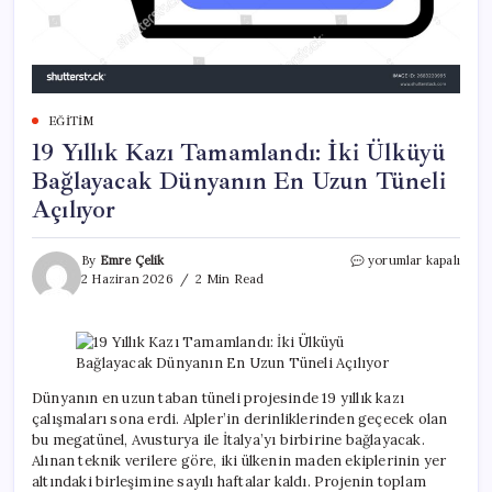
EĞITIM
19 Yıllık Kazı Tamamlandı: İki Ülküyü
Bağlayacak Dünyanın En Uzun Tüneli
Açılıyor
19
By
Emre Çelik
yorumlar kapalı
Yıllık
2 Haziran 2026
2 Min Read
Kazı
Tamamlandı:
İki
Ülküyü
Bağlayacak
Dünyanın
Dünyanın en uzun taban tüneli projesinde 19 yıllık kazı
En
çalışmaları sona erdi. Alpler’in derinliklerinden geçecek olan
Uzun
bu megatünel, Avusturya ile İtalya’yı birbirine bağlayacak.
Tüneli
Alınan teknik verilere göre, iki ülkenin maden ekiplerinin yer
Açılıyor
altındaki birleşimine sayılı haftalar kaldı. Projenin toplam
için